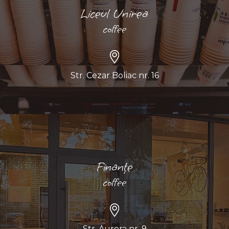
Liceul Unirea
coffee
Str. Cezar Boliac nr. 16
Finanțe
coffee
Str. Aurora nr. 9