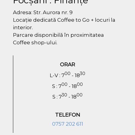
Focșani : Finanțe
Adresa: Str. Aurora nr. 9
Locație dedicată Coffee to Go + locuri la
interior.
Parcare disponibilă în proximitatea
Coffee shop-ului.
ORAR
00
30
L-V : 7
- 18
00
00
S : 7
- 18
30
00
S : 7
- 18
TELEFON
0757 202 611