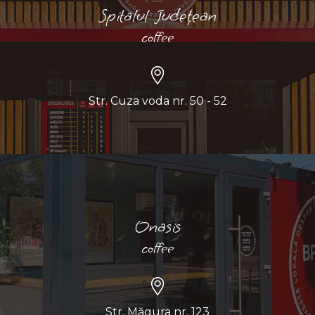
Spitalul Județean
coffee
Str. Cuza voda nr. 50 - 52
Onasis
coffee
Str. Măgura nr. 123