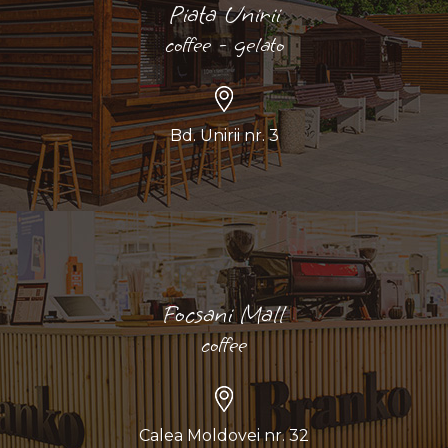
Piata Unirii
coffee - gelato
Bd. Unirii nr. 3
Focsani Mall
coffee
Calea Moldovei nr. 32