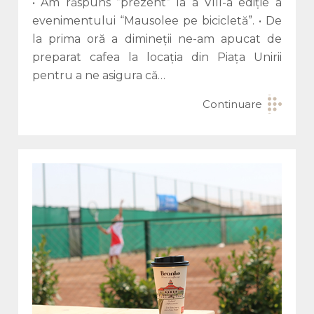
• Am răspuns ”prezent” la a VIII-a ediție a
evenimentului “Mausolee pe bicicletă”. • De
la prima oră a dimineții ne-am apucat de
preparat cafea la locația din Piața Unirii
pentru a ne asigura că…
Continuare